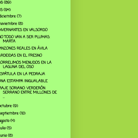
16
(89)
15
(94)
diciembre
(7)
noviembre
(8)
INVERNANTES EN VALSORDO
NO TODO VAN A SER PLUMAS:
MARTA
PINZONES REALES EN ÁVILA
ARDEIDAS EN EL FRESNO
CORRELIMOS MENUDOS EN LA
LAGUNA DEL OSO
ESPÁTULA EN LA PEDRAJA
UNA ESTAMPA INIGUALABLE
VIAJE SORIANO: VERDERÓN
SERRANO ENTRE MILLONES DE
...
octubre
(9)
septiembre
(10)
agosto
(4)
julio
(5)
junio
(8)