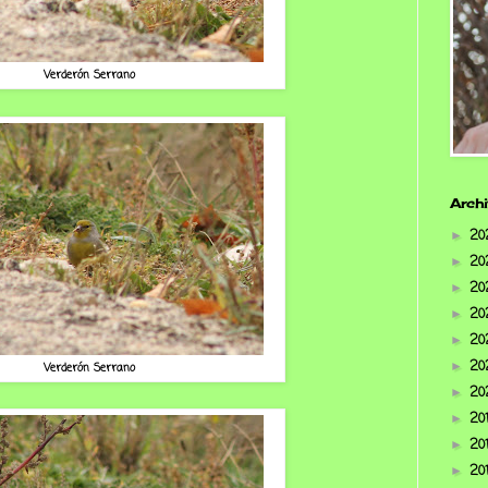
Verderón Serrano
Archi
20
►
20
►
20
►
20
►
20
►
20
►
Verderón Serrano
20
►
20
►
20
►
20
►