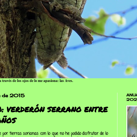
 través de los ojos de lo me apasiona: las Aves.
e de 2015
ANUA
202
O: VERDERÓN SERRANO ENTRE
AÑOS
por tierras sorianas con lo que no he podido disfrutar de lo