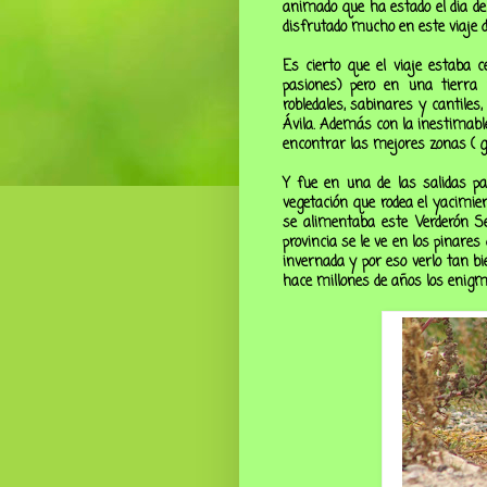
animado que ha estado el dia d
disfrutado mucho en este viaje 
Es cierto que el viaje estaba c
pasiones) pero en una tierra 
robledales, sabinares y cantiles
Ávila. Además con la inestimab
encontrar las mejores zonas ( g
Y fue en una de las salidas pal
vegetación que rodea el yacimient
se alimentaba este Verderón Se
provincia se le ve en los pinare
invernada y por eso verlo tan b
hace millones de años los enig