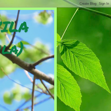
VILA
ila)