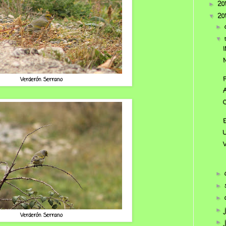
20
►
20
▼
►
▼
Verderón Serrano
►
►
►
►
Verderón Serrano
►