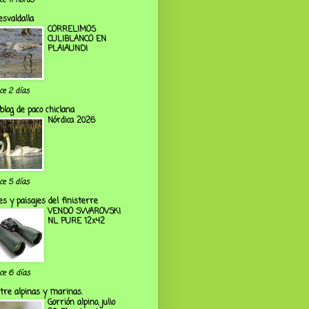
ce 11 horas
esvaldalla
CORRELIMOS
CULIBLANCO EN
PLAIAUNDI
ce 2 días
 blog de paco chiclana
Nórdica 2026
ce 5 días
es y paisajes del finisterre
VENDO SWAROVSKI
NL PURE 12x42
ce 6 días
tre alpinas y marinas.
Gorrión alpino, julio