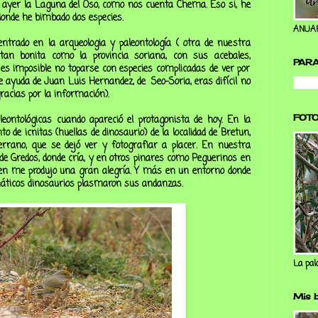
e ayer la Laguna del Oso, como nos cuenta
Chema
. Eso si, he
donde he bimbado dos especies.
ANUAR
entrado en la arqueologia y paleontología ( otra de nuestra
tan bonita como la provincia soriana, con sus acebales,
PARA
, es imposible no toparse con especies complicadas de ver por
le ayuda de Juan Luis Hernandez, de
Seo-Soria
, eras difícil no
racias por la información).
FOT
eontológicas cuando apareció el protagonista de hoy. En la
o de icnitas (huellas de dinosaurio) de la localidad de Bretun,
rrano, que se dejó ver y fotografiar a placer. En nuestra
s de Gredos, donde cría, y en otros pinares como Peguerinos en
ien me produjo una gran alegría. Y más en un entorno donde
máticos dinosaurios plasmaron sus andanzas.
La pal
Mis b