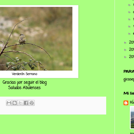
►
►
►
►
►
20
►
20
►
20
►
PAR
Verderón Serrano
gicase
Gracias por seguir el blog
Saludos Abulenses
Mi li
RÍ