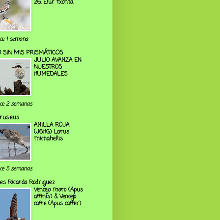
26. Elur txonta.
ce 1 semana
 SIN MIS PRISMÁTICOS
JULIO AVANZA EN
NUESTROS
HUMEDALES
ce 2 semanas
rus.eus
ANILLA ROJA
(J6HG) Larus
michahellis
ce 5 semanas
es Ricardo Rodriguez
Vencejo moro (Apus
affinis) & Vencejo
cafre (Apus caffer)