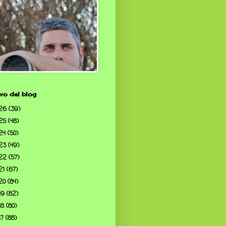
vo del blog
26
(39)
25
(48)
24
(50)
23
(49)
22
(57)
21
(67)
20
(84)
19
(82)
18
(80)
17
(88)