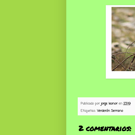
Publicado por
jorge leonor
en
23:19
Etiquetas:
Verderón Serrano
2 comentarios: