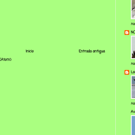
Ha
NO
Inicio
Entrada antigua
 (Atom)
Ha
La
Ha
Av