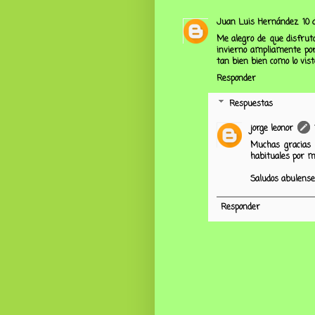
Juan Luis Hernández
10 
Me alegro de que disfruta
invierno ampliamente por
tan bien bien como lo vist
Responder
Respuestas
jorge leonor
Muchas gracias 
habituales por mi
Saludos abulense
Responder