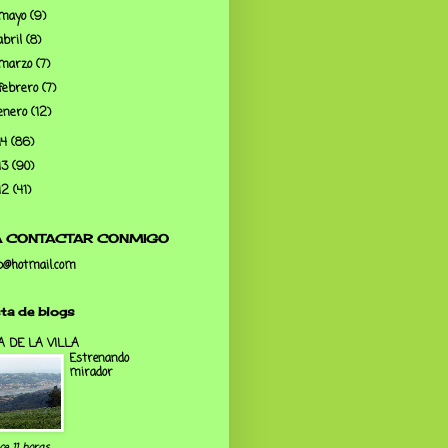
mayo
(9)
abril
(8)
marzo
(7)
febrero
(7)
enero
(12)
14
(86)
13
(90)
12
(41)
A CONTACTAR CONMIGO
p@hotmail.com
sta de blogs
A DE LA VILLA
Estrenando
mirador