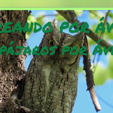
EANDO POR Á
pájaros por Áv